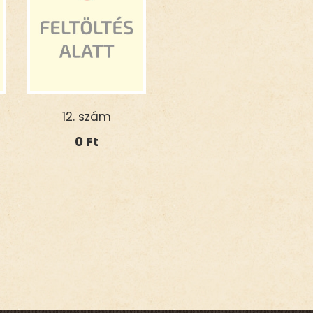
12. szám
0
Ft