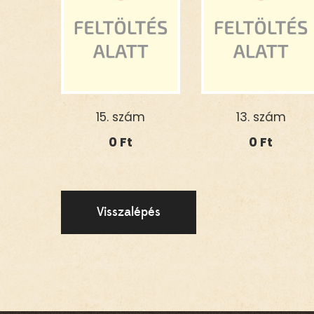
15. szám
13. szám
0
Ft
0
Ft
Visszalépés