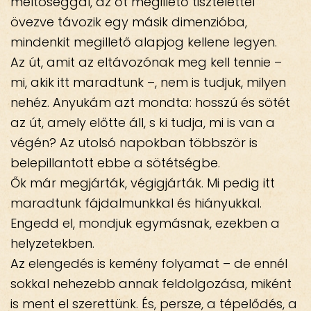
méltóséggal, az őt megillető tisztelettel
övezve távozik egy másik dimenzióba,
mindenkit megillető alapjog kellene legyen.
Az út, amit az eltávozónak meg kell tennie –
mi, akik itt maradtunk –, nem is tudjuk, milyen
nehéz. Anyukám azt mondta: hosszú és sötét
az út, amely előtte áll, s ki tudja, mi is van a
végén? Az utolsó napokban többször is
belepillantott ebbe a sötétségbe.
Ők már megjárták, végigjárták. Mi pedig itt
maradtunk fájdalmunkkal és hiányukkal.
Engedd el, mondjuk egymásnak, ezekben a
helyzetekben.
Az elengedés is kemény folyamat – de ennél
sokkal nehezebb annak feldolgozása, miként
is ment el szerettünk. És, persze, a tépelődés, a