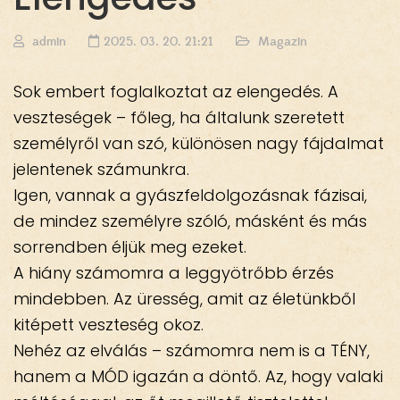
admin
2025. 03. 20. 21:21
Magazin
Sok embert foglalkoztat az elengedés. A
veszteségek – főleg, ha általunk szeretett
személyről van szó, különösen nagy fájdalmat
jelentenek számunkra.
Igen, vannak a gyászfeldolgozásnak fázisai,
de mindez személyre szóló, másként és más
sorrendben éljük meg ezeket.
A hiány számomra a leggyötrőbb érzés
mindebben. Az üresség, amit az életünkből
kitépett veszteség okoz.
Nehéz az elválás – számomra nem is a TÉNY,
hanem a MÓD igazán a döntő. Az, hogy valaki