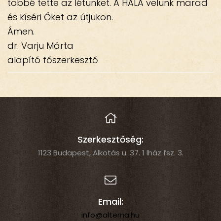
többé tette az létünket. A HÁLA velünk marad
és kíséri Őket az útjukon.
Ámen.
dr. Varju Márta
alapító főszerkesztő
Szerkesztőség:
1123 Budapest, Alkotás u. 37. 1 lház fsz. 3.
Email:
info@alterna.hu