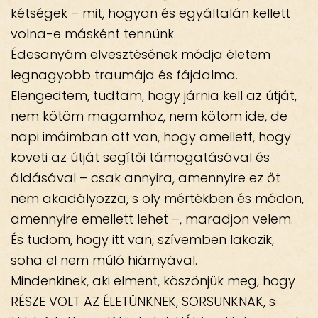
kétségek – mit, hogyan és egyáltalán kellett
volna-e másként tennünk.
Édesanyám elvesztésének módja életem
legnagyobb traumája és fájdalma.
Elengedtem, tudtam, hogy járnia kell az útját,
nem kötöm magamhoz, nem kötöm ide, de
napi imáimban ott van, hogy amellett, hogy
követi az útját segítői támogatásával és
áldásával – csak annyira, amennyire ez őt
nem akadályozza, s oly mértékben és módon,
amennyire emellett lehet –, maradjon velem.
És tudom, hogy itt van, szívemben lakozik,
soha el nem múló hiámyával.
Mindenkinek, aki elment, köszönjük meg, hogy
RÉSZE VOLT AZ ÉLETÜNKNEK, SORSUNKNAK, s