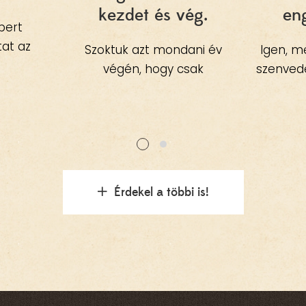
kezdet és vég.
en
bert
tat az
Szoktuk azt mondani év
Igen, m
és. A
végén, hogy csak
szenvedé
 főleg, ha
rosszabb ne legyen…
kim
eretett
Hát, az lett. Sokkal
véle
van szó,
rosszabb. Kibe-mibe
Nemrég t
n nagy
kapaszkodjunk?
FB csopo
lentenek
Mondtam sokat, hogy
egy 
.Igen,
már a COVID-évekre is
pékségge
Érdekel a többi is!
k a
úgy emlékszünk vissza,
tapaszta
gozásnak
mint a „boldog
kenyé
 mindez
békeidőkre”… – ki
fontos
szóló,
gondolta volna?A Covid
még a
és más
volt a felkészítő? Aztán
kemenc
éljük meg
jött a háború, az
kenyeré