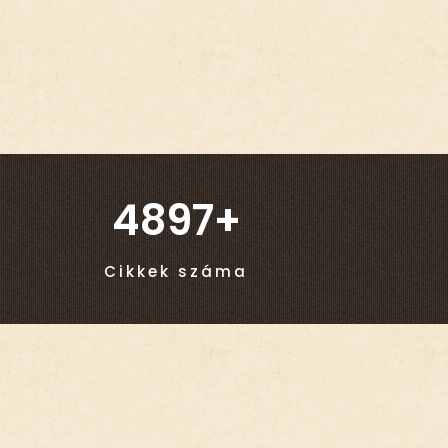
4897+
Cikkek száma