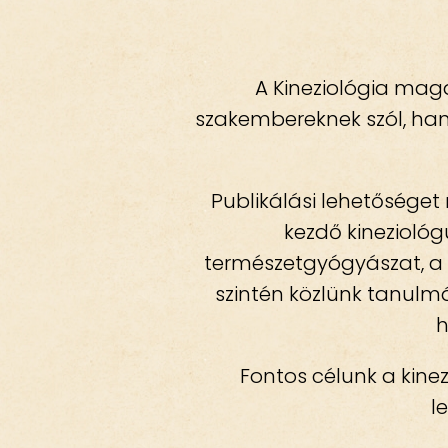
A Kineziológia mag
szakembereknek szól, hanem
Publikálási lehetősége
kezdő kineziológ
természetgyógyászat, a ps
szintén közlünk tanulmá
h
Fontos célunk a kine
l