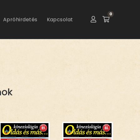
0
Apróhirdetés
Kapcsolat
nok