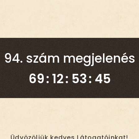
94. szám megjelenés
69
12
53
43
Üdvözöljük kedves Látogatóinkat!