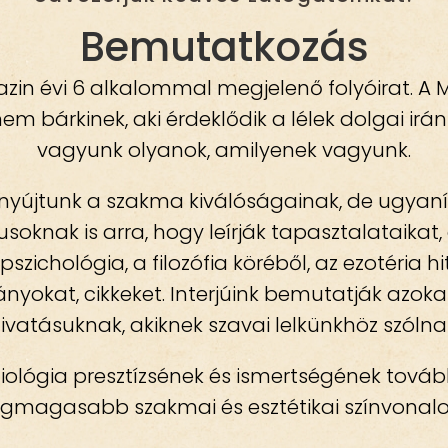
Bemutatkozás
azin évi 6 alkalommal megjelenő folyóirat. A
 bárkinek, aki érdeklődik a lélek dolgai iránt, 
vagyunk olyanok, amilyenek vagyunk.
t nyújtunk a szakma kiválóságainak, de ugyan
usoknak is arra, hogy leírják tapasztalataikat,
zichológia, a filozófia köréből, az ezotéria h
nyokat, cikkeket. Interjúink bemutatják azoka
ivatásuknak, akiknek szavai lelkünkhöz szólna
ziológia presztízsének és ismertségének továb
egmagasabb szakmai és esztétikai színvonalo