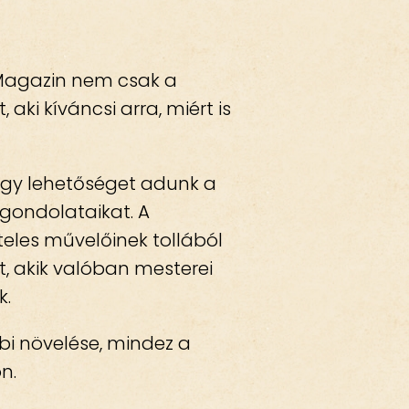
 Magazin nem csak a
aki kíváncsi arra, miért is
így lehetőséget adunk a
 gondolataikat. A
iteles művelőinek tollából
t, akik valóban mesterei
k.
bi növelése, mindez a
n.