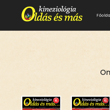
Főolda
Kine
Mag
On