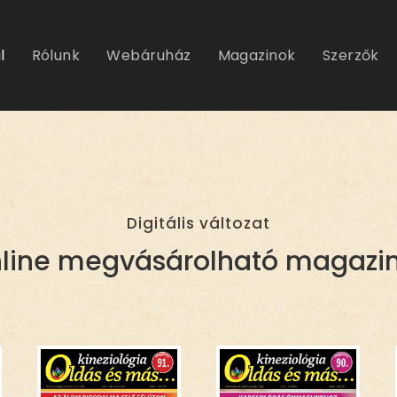
l
Rólunk
Webáruház
Magazinok
Szerzők
ziológia
azin
Digitális változat
line megvásárolható magazi