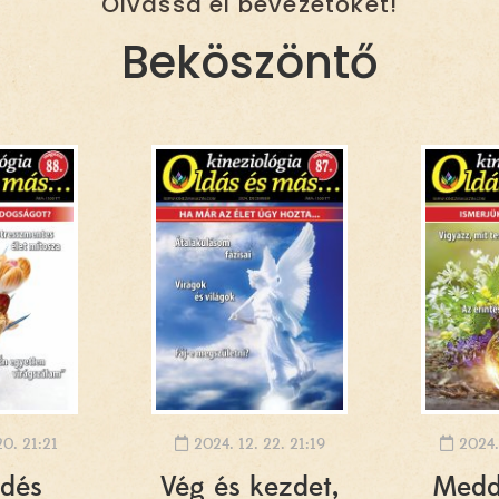
Olvassa el bevezetőket!
Beköszöntő
20. 21:21
2024. 12. 22. 21:19
2024.
edés
Vég és kezdet,
Meddi