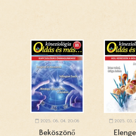
2025. 06. 04. 20:06
2025. 03. 
Beköszönő
Eleng