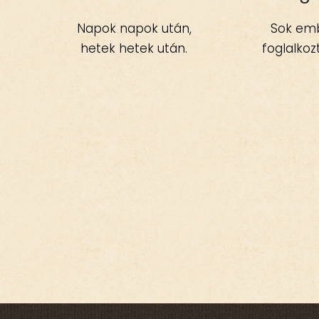
Napok napok után,
Sok em
hetek hetek után.
foglalkoz
Múlnak a hónapok és
elenged
nem tudjuk, hogy az idő
veszteségek –
begyorsult vagy
általunk sz
lelassult vajon?Van, ami
személyről 
olyan távolinak tűnik,
különöse
mintha 10 év telt volna
fájdalmat je
el, s van, amiről nem is
számunkra
tudjuk elképzelni, hogy
vanna
nem a közelmúltban
gyászfeldol
esett meg
fázisai, de
velünk.Felborult a világ,
személyre 
nehéz tisztán látnunk.
másként 
Életünk eseményeit,
sorrendben 