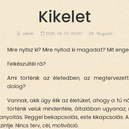
Kikelet
admin
2018. 04. 07. 00:00
Magazin
Mire nyitsz ki? Mire nyitod ki magadat? Mit eng
Felkészültél rá?
Ami történik az életedben, az megtervezet
dolog?
Vannak, akik úgy élik az életüket, ahogy a fű nő
történik velük mindenféle, általában ugyanaz, 
illanyoltás. Reggel bekapcsolás, este kikapcsolás. 
ntje. Nincs terv, cél, motiváció.