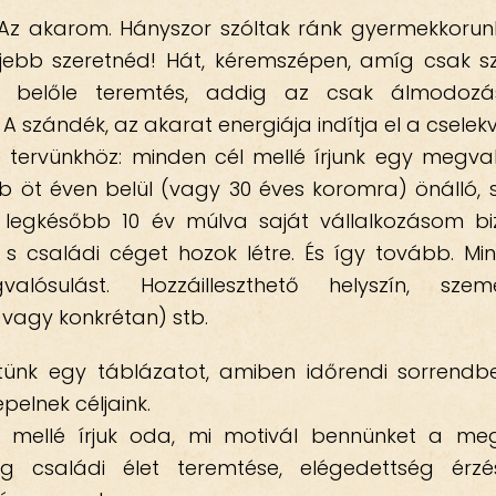
 Az akarom. Hányszor szóltak ránk gyermekkorun
jebb szeretnéd! Hát, kéremszépen, amíg csak sz
 belőle teremtés, addig az csak álmodozás
A szándék, az akarat energiája indítja el a cselek
e tervünkhöz: minden cél mellé írjunk egy megval
bb öt éven belül (vagy 30 éves koromra) önálló,
: legkésőbb 10 év múlva saját vállalkozásom biz
 s családi céget hozok létre. És így tovább. Min
alósulást. Hozzáilleszthető helyszín, szem
vagy konkrétan) stb.
tünk egy táblázatot, amiben időrendi sorrendb
pelnek céljaink.
s mellé írjuk oda, mi motivál bennünket a megv
g családi élet teremtése, elégedettség érz