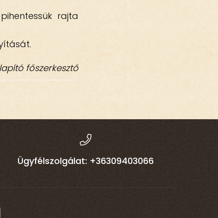
ihentessük rajta
yítását.
lapító főszerkesztő
Ügyfélszolgálat: +36309403066