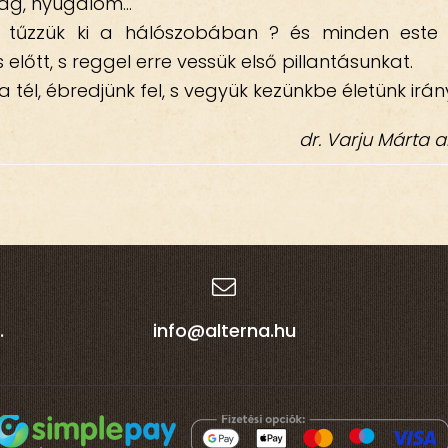
ság, nyugalom…
t tűzzük ki a hálószobában ? és minden este p
előtt, s reggel erre vessük első pillantásunkat.
t a tél, ébredjünk fel, s vegyük kezünkbe életünk irán
dr. Varju Márta a
.
info@alterna.hu