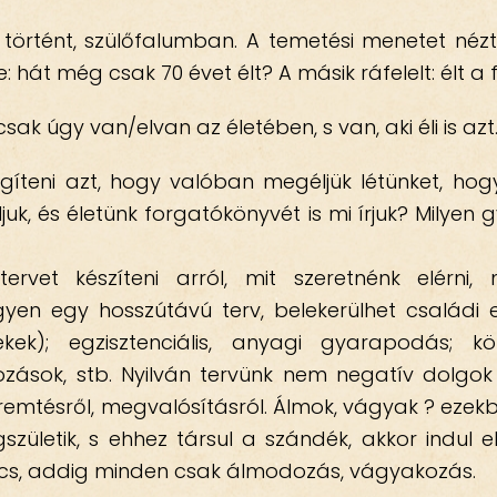
örtént, szülőfalumban. A temetési menetet nézté
 hát még csak 70 évet élt? A másik ráfelelt: élt a f
sak úgy van/elvan az életében, s van, aki éli is azt
gíteni azt, hogy valóban megéljük létünket, hogy
juk, és életünk forgatókönyvét is mi írjuk? Milyen 
rvet készíteni arról, mit szeretnénk elérni,
gyen egy hosszútávú terv, belekerülhet családi 
ekek); egzisztenciális, anyagi gyarapodás; kö
ozások, stb. Nyilván tervünk nem negatív dolgok 
eremtésről, megvalósításról. Álmok, vágyak ? ezekbő
zületik, s ehhez társul a szándék, akkor indul 
cs, addig minden csak álmodozás, vágyakozás.