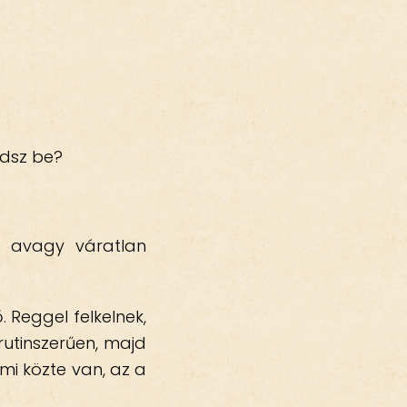
edsz be?
t avagy váratlan
. Reggel felkelnek,
rutinszerűen, majd
Ami közte van, az a