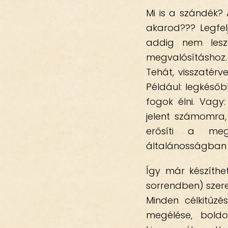
Mi is a szándék?
akarod??? Legfel
addig nem lesz
megvalósításhoz. 
Tehát, visszatérv
Például: legkéső
fogok élni. Vagy
jelent számomra,
erősíti a megv
általánosságban 
Így már készíthe
sorrendben) szere
Minden célkitűzé
megélése, boldo