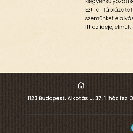
kiegyensúlyozott
Ezt a táblázato
szemünket elalvás 
Itt az ideje, elmúl
1123 Budapest, Alkotás u. 37. 1 lház fsz. 3