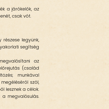
k a járókelők, az
enét, csak vót.
.
 részese legyünk,
gyakorlati segítség
 megvalósítani az
előrejutás (család
ltözés; munkával
megéléséről szól,
l lesznek a célok.
el a megvalósulás.