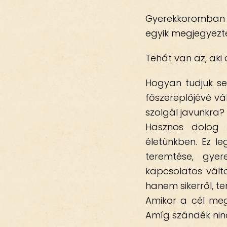
Gyerekkoromban t
egyik megjegyezte:
Tehát van az, aki c
Hogyan tudjuk se
főszereplőjévé vál
szolgál javunkra?
Hasznos dolog te
életünkben. Ez le
teremtése, gyer
kapcsolatos vált
hanem sikerről, t
Amikor a cél megs
Amíg szándék nin