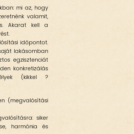
kban: mi az, hogy
eretnénk valamit,
. Akarat kell a
vést.
ósítási időpontot.
 saját lakásomban
tos egzisztenciát
den konkretizálás
élyek (kikkel ?
en (megvalósítási
alósításra: siker
ése, harmónia és