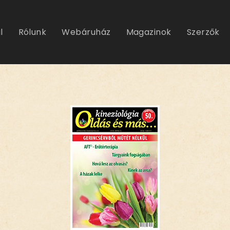
l
Rólunk
Webáruház
Magazinok
Szerzők