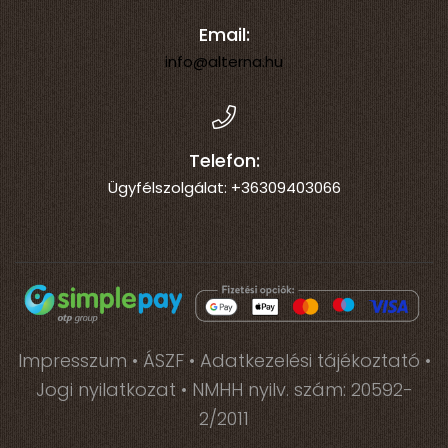
Email:
info@alterna.hu
Telefon:
Ügyfélszolgálat: +36309403066
Impresszum
•
ÁSZF
• Adatkezelési tájékoztató
•
Jogi nyilatkozat
• NMHH nyilv. szám: 20592-
2/2011