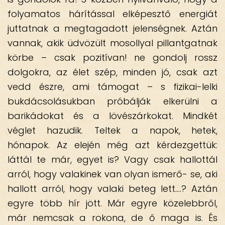
folyamatos hárítással elképesztő energiát
juttatnak a megtagadott jelenségnek. Aztán
vannak, akik üdvözült mosollyal pillantgatnak
körbe – csak pozitívan! ne gondolj rossz
dolgokra, az élet szép, minden jó, csak azt
vedd észre, ami támogat – s fizikai-lelki
bukdácsolásukban próbálják elkerülni a
barikádokat és a lövészárkokat. Mindkét
véglet hazudik. Teltek a napok, hetek,
hónapok. Az elején még azt kérdezgettük:
láttál te már, egyet is? Vagy csak hallottál
arról, hogy valakinek van olyan ismerő- se, aki
hallott arról, hogy valaki beteg lett….? Aztán
egyre több hír jött. Már egyre közelebbről,
már nemcsak a rokona, de ő maga is. És