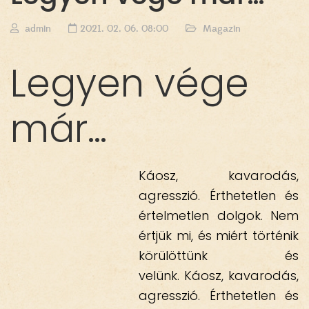
admin
2021. 02. 06. 08:00
Magazin
Legyen vége
már…
Káosz, kavarodás,
agresszió. Érthetetlen és
értelmetlen dolgok. Nem
értjük mi, és miért történik
körülöttünk és
velünk. Káosz, kavarodás,
agresszió. Érthetetlen és