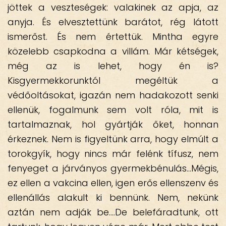
jöttek a veszteségek: valakinek az apja, az
anyja. És elvesztettünk barátot, rég látott
ismerőst. És nem értettük. Mintha egyre
közelebb csapkodna a villám. Már kétségek,
még az is lehet, hogy én is?
Kisgyermekkorunktól megéltük a
védőoltásokat, igazán nem hadakozott senki
ellenük, fogalmunk sem volt róla, mit is
tartalmaznak, hol gyártják őket, honnan
érkeznek. Nem is figyeltünk arra, hogy elmúlt a
torokgyík, hogy nincs már felénk tífusz, nem
fenyeget a járványos gyermekbénulás…Mégis,
ez ellen a vakcina ellen, igen erős ellenszenv és
ellenállás alakult ki bennünk. Nem, nekünk
aztán nem adják be….De belefáradtunk, ott