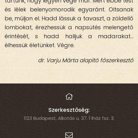
tartunk, hogy legyen vége már. Mert ebbe test
és lélek belenyomorodik egyaránt. Oltsanak
be, múljon el. Hadd lássuk a tavaszt, a zöldellő
lombokat, érezhessük a napsütés melengető
érintését, s hadd halljuk a madarakat…
élhessük életünket. Végre.
dr. Varju Márta alapító főszerkesztő
Szerkesztőség:
1123 Budapest, Alkotás u. 37. 1 lház fsz. 3.