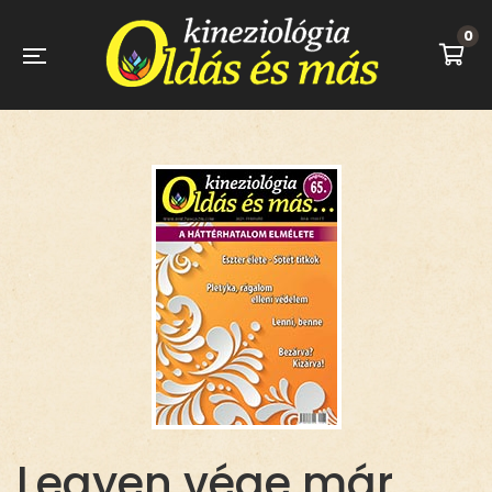
0
Legyen vége már…