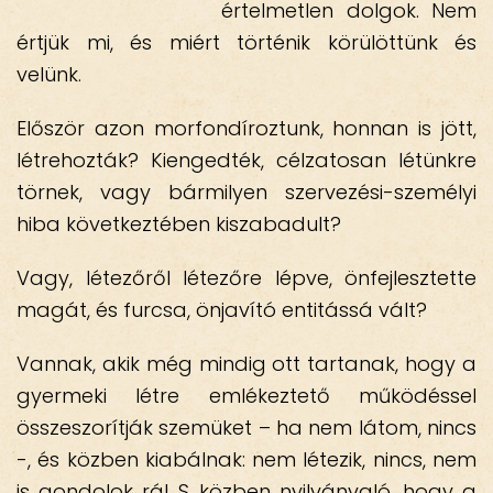
értelmetlen dolgok. Nem
értjük mi, és miért történik körülöttünk és
velünk.
Először azon morfondíroztunk, honnan is jött,
létrehozták? Kiengedték, célzatosan létünkre
törnek, vagy bármilyen szervezési-személyi
hiba következtében kiszabadult?
Vagy, létezőről létezőre lépve, önfejlesztette
magát, és furcsa, önjavító entitássá vált?
Vannak, akik még mindig ott tartanak, hogy a
gyermeki létre emlékeztető működéssel
összeszorítják szemüket – ha nem látom, nincs
-, és közben kiabálnak: nem létezik, nincs, nem
is gondolok rá! S közben nyilvánvaló, hogy a