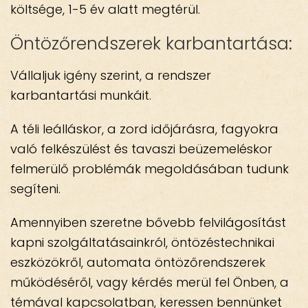
költsége, 1-5 év alatt megtérül.
Öntözőrendszerek karbantartása:
Vállaljuk igény szerint, a rendszer
karbantartási munkáit.
A téli leálláskor, a zord időjárásra, fagyokra
való felkészülést és tavaszi beüzemeléskor
felmerülő problémák megoldásában tudunk
segíteni.
Amennyiben szeretne bővebb felvilágosítást
kapni szolgáltatásainkról, öntözéstechnikai
eszközökről, automata öntözőrendszerek
működéséről, vagy kérdés merül fel Önben, a
témával kapcsolatban, keressen bennünket