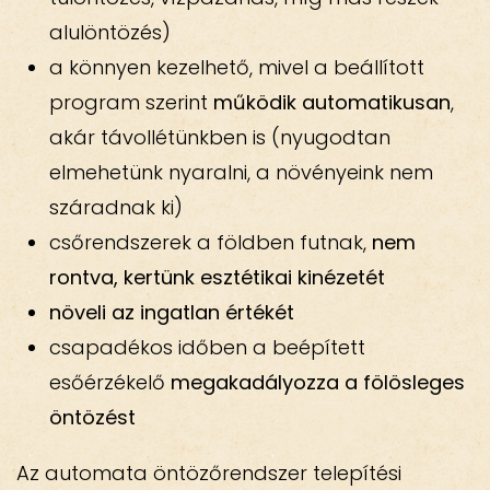
alulöntözés)
a könnyen kezelhető, mivel a beállított
program szerint
működik automatikusan
,
akár távollétünkben is (nyugodtan
elmehetünk nyaralni, a növényeink nem
száradnak ki)
csőrendszerek a földben futnak,
nem
rontva, kertünk esztétikai kinézetét
növeli az ingatlan értékét
csapadékos időben a beépített
esőérzékelő
megakadályozza a fölösleges
öntözést
Az automata öntözőrendszer telepítési