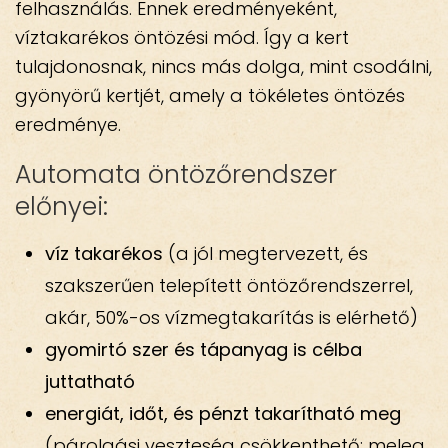
felhasználás. Ennek eredményeként,
víztakarékos öntözési mód. Így a kert
tulajdonosnak, nincs más dolga, mint csodálni,
gyönyörű kertjét, amely a tökéletes öntözés
eredménye.
Automata öntözőrendszer
előnyei:
víz takarékos
(a jól megtervezett, és
szakszerűen telepített öntözőrendszerrel,
akár, 50%-os vízmegtakarítás is elérhető)
gyomirtó szer és tápanyag is célba
juttatható
energiát, időt, és pénzt takarítható meg
(párolgási veszteség csökkenthető: meleg