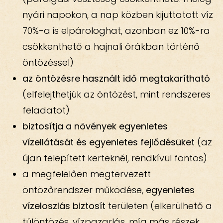
nyári napokon, a nap közben kijuttatott víz
70%-a is elpárologhat, azonban ez 10%-ra
csökkenthető a hajnali órákban történő
öntözéssel)
az öntözésre használt idő megtakarítható
(elfelejthetjük az öntözést, mint rendszeres
feladatot)
biztosítja a növények egyenletes
vízellátását és egyenletes fejlődésüket
(az
újan telepített kerteknél, rendkívül fontos)
a megfelelően megtervezett
öntözőrendszer működése,
egyenletes
vízeloszlás biztosít
területen (elkerülhető a
túlöntözés, vízpazarlás, míg más részek