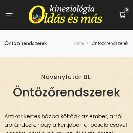
0
Öntözőrendszerek
Home
>
Öntözőrendszerek
Növényfutár Bt.
Öntözőrendszerek
Amikor kertes házba költözik az ember, arról
ábrándozik, hogy a kertjében a locsoló csővel