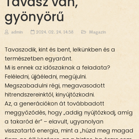
Tavasz van,
gyönyörű
admin
2024. 02. 24. 14:58
Magazin
Tavaszodik, kint és bent, lelkünkben és a
természetben egyaránt.
Mi is ennek az időszaknak a feladata?
Feléledni, újjáéledni, megújulni.
Megszabadulni régi, megavasodott
hitrendszereinktől, kinyújtózkodni.
Az, a generációkon át továbbadott
meggyőződés, hogy „addig nyújtózkodj, amíg
a takaród ér” – elavult, ugyanolyan
visszatartó energia, mint a „húzd meg magad