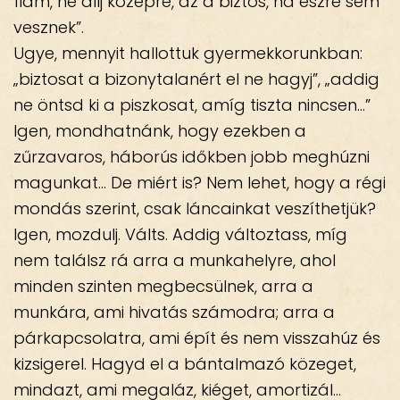
fiam, ne állj középre, az a biztos, ha észre sem
vesznek”.
Ugye, mennyit hallottuk gyermekkorunkban:
„biztosat a bizonytalanért el ne hagyj”, „addig
ne öntsd ki a piszkosat, amíg tiszta nincsen…”
Igen, mondhatnánk, hogy ezekben a
zűrzavaros, háborús időkben jobb meghúzni
magunkat… De miért is? Nem lehet, hogy a régi
mondás szerint, csak láncainkat veszíthetjük?
Igen, mozdulj. Válts. Addig változtass, míg
nem találsz rá arra a munkahelyre, ahol
minden szinten megbecsülnek, arra a
munkára, ami hivatás számodra; arra a
párkapcsolatra, ami épít és nem visszahúz és
kizsigerel. Hagyd el a bántalmazó közeget,
mindazt, ami megaláz, kiéget, amortizál…