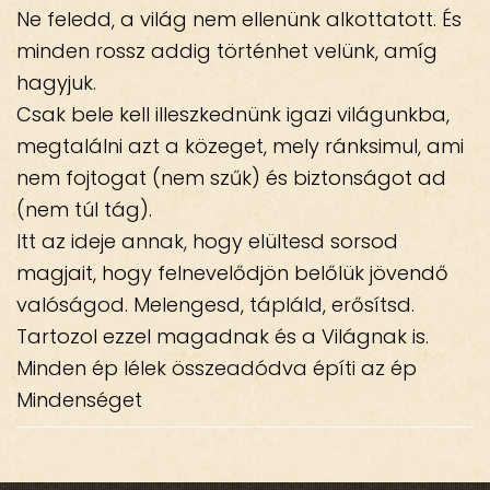
Ne feledd, a világ nem ellenünk alkottatott. És
minden rossz addig történhet velünk, amíg
hagyjuk.
Csak bele kell illeszkednünk igazi világunkba,
megtalálni azt a közeget, mely ránksimul, ami
nem fojtogat (nem szűk) és biztonságot ad
(nem túl tág).
Itt az ideje annak, hogy elültesd sorsod
magjait, hogy felnevelődjön belőlük jövendő
valóságod. Melengesd, tápláld, erősítsd.
Tartozol ezzel magadnak és a Világnak is.
Minden ép lélek összeadódva építi az ép
Mindenséget