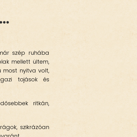
t…
 már szép ruhába
blak mellett ültem,
 most nyitva volt,
igazi tojások és
dősebbek ritkán,
rágok, szikrázóan
gyaránt.