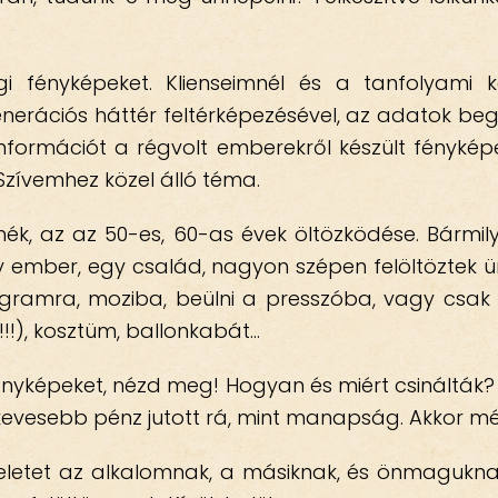
gi fényképeket. Klienseimnél és a tanfolyami 
nerációs háttér feltérképezésével, az adatok beg
formációt a régvolt emberekről készült fényképek
. Szívemhez közel álló téma.
nék, az az 50-es, 60-as évek öltözködése. Bármil
 ember, egy család, nagyon szépen felöltöztek ün
gramra, moziba, beülni a presszóba, vagy csak
(!!!), kosztüm, ballonkabát…
ényképeket, nézd meg! Hogyan és miért csinálták? 
 kevesebb pénz jutott rá, mint manapság. Akkor mé
eletet az alkalomnak, a másiknak, és önmaguknak 