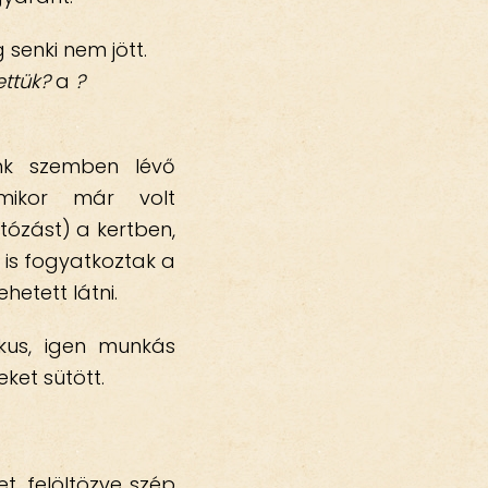
 senki nem jött.
ettük?
a
?
nk szemben lévő
Amikor már volt
ózást) a kertben,
n is fogyatkoztak a
hetett látni.
kus, igen munkás
ket sütött.
t, felöltözve szép