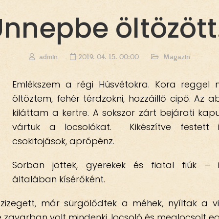
nnepbe öltözöt
admin
2019. 04. 15. 00:00
Magazin
Emlékszem a régi Húsvétokra. Kora reggel
öltöztem, fehér térdzokni, hozzáillő cipő. Az a
kiláttam a kertre. A sokszor zárt bejárati kapu
vártuk a locsolókat. Kikészítve festett 
csokitojások, aprópénz.
Sorban jöttek, gyerekek és fiatal fiúk – i
általában kísérőként.
zizegett, már sürgölődtek a méhek, nyíltak a vi
sé zavarban volt mindenki, locsoló és meglocsolt e