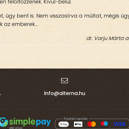
en felöltözzenek. Kívül-belül.
int, úgy bent is. Nem visszasírva a múltat, mégis 
tek az emberek…
dr. Varju Márta a
.
info@alterna.hu