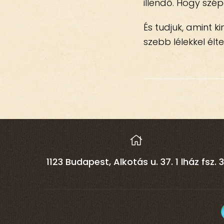
illendő. Hogy szép
És tudjuk, amint k
szebb lélekkel él
1123 Budapest, Alkotás u. 37. 1 lház fsz. 3