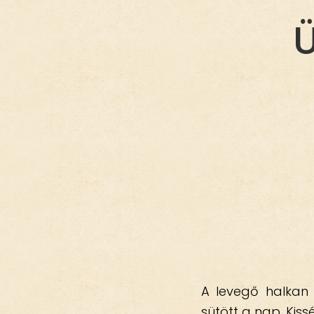
Ü
A levegő halkan 
sütött a nap. Kis