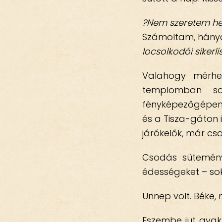
?Nem szeretem he
Számoltam, hányan
locsolkodói sikerli
Valahogy mérhe
templomban sor
fényképezőgépem,
és a Tisza-gáton i
járókelők, már csa
Csodás sütemény
édességeket – sok
Ünnep volt. Béke, 
Eszembe jut gyakr