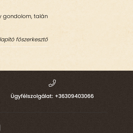
úgy gondolom, talán
lapító főszerkesztő
Ügyfélszolgálat: +36309403066