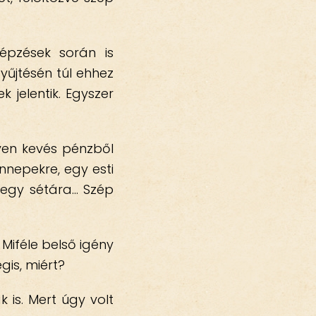
képzések során is
yűjtésén túl ehhez
 jelentik. Egyszer
yen kevés pénzből
nepekre, egy esti
 egy sétára… Szép
Miféle belső igény
gis, miért?
is. Mert úgy volt