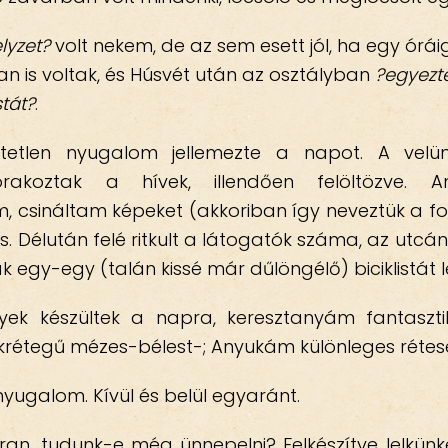
lyzet?
volt nekem, de az sem esett jól, ha egy óráig
 is voltak, és Húsvét után az osztályban
?egyezt
stát?
.
tetlen nyugalom jellemezte a napot. A velü
akoztak a hívek, illendően felöltözve. 
 csináltam képeket (akkoriban így neveztük a fot
s. Délután felé ritkult a látogatók száma, az utcá
k egy-egy (talán kissé már dűlöngélő) biciklistát le
ek készültek a napra, keresztanyám fantaszti
rétegű mézes-bélest-; Anyukám különleges rétese
nyugalom. Kívül és belül egyaránt.
an, tudunk-e még ünnepelni? Felkészítve lelkünke