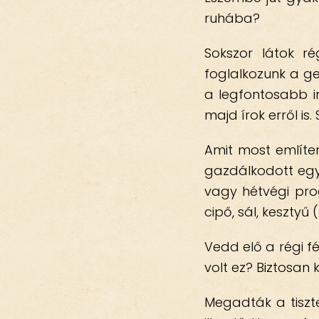
ruhába?
Sokszor látok ré
foglalkozunk a ge
a legfontosabb in
majd írok erről is
Amit most említe
gazdálkodott egy
vagy hétvégi pro
cipő, sál, kesztyű 
Vedd elő a régi f
volt ez? Biztosan
Megadták a tiszt